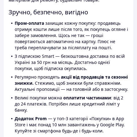
Зручно, безпечно, вигідно
Пром-оплата
захищає кожну покупку: продавець
отримує кошти лише після того, як покупець огляне і
забере замовлення. Щось не так — гроші
повертаються автоматично на картку. Плюс не
треба переплачувати за післяплату на пошті.
З підпискою Smart — безкоштовна доставка по всій
Україні за 50 грн на місяць. Достатньо однієї
покупки, щоб підписка окупилась.
Регулярно проходять
акції від продавців та сезонні
знижки.
Стежимо, щоб знижки були справжніми.
Актуальні пропозиції — на головній або в застосунку.
Великі покупки можна
оплатити частинами
: від 2
до 24 платежів. Потрібен лише кредитний ліміт у
банку.
Додаток Prom
— у топ-3 категорії «Покупки» в App
Store і має понад 10 млн завантажень у Google Play.
Купуйте зі смартфона будь-де і будь-коли.