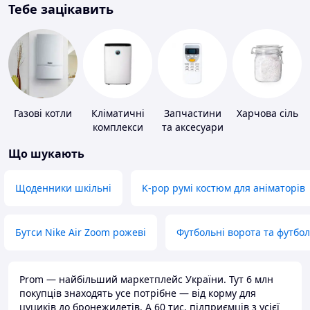
Тебе зацікавить
Газові котли
Кліматичні
Запчастини
Харчова сіль
комплекси
та аксесуари
для побутових
Що шукають
кондиціонерів
Щоденники шкільні
K-pop румі костюм для аніматорів
Бутси Nike Air Zoom рожеві
Футбольні ворота та футбо
Prom — найбільший маркетплейс України. Тут 6 млн
покупців знаходять усе потрібне — від корму для
цуциків до бронежилетів. А 60 тис. підприємців з усієї