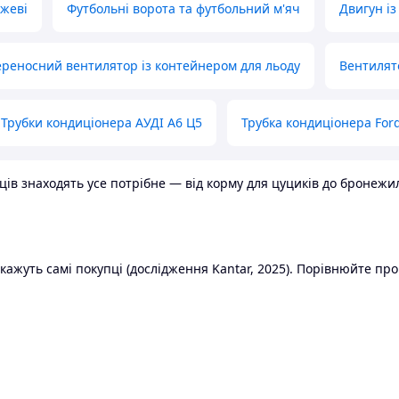
ожеві
Футбольні ворота та футбольний м'яч
Двигун із
реносний вентилятор із контейнером для льоду
Вентилят
Трубки кондиціонера АУДІ А6 Ц5
Трубка кондиціонера Ford
в знаходять усе потрібне — від корму для цуциків до бронежилет
ажуть самі покупці (дослідження Kantar, 2025). Порівнюйте пропо