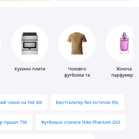
Кухонні плити
Чоловічі
Жіноча
футболки та
парфумерія
майки
ий чохол на Hot 60i
Бюстгальтер без кісточок 95с
ер пушап 75b
Футбольні стоноги Nike Phantom GX2