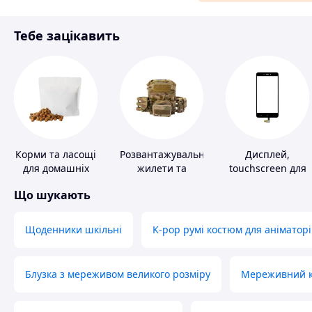
Матеріали для ремонту
Тебе зацікавить
Спорт і відпочинок
Корми та ласощі
Розвантажувальні
Дисплей,
для домашніх
жилети та
touchscreen для
тварин і птахів
плитоноски без
телефонів
Що шукають
плит
Щоденники шкільні
K-pop румі костюм для аніматорі
Блузка з мереживом великого розміру
Мереживний ко