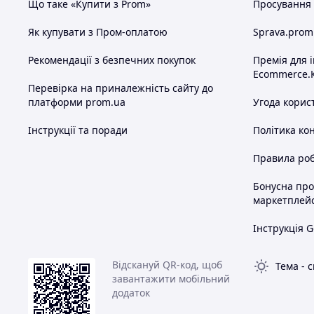
Що таке «Купити з Prom»
Просування в
Як купувати з Пром-оплатою
Sprava.prom
Рекомендації з безпечних покупок
Премія для 
Ecommerce.
Перевірка на приналежність сайту до
платформи prom.ua
Угода корис
Інструкції та поради
Політика ко
Правила роб
Бонусна пр
маркетплей
Інструкція G
Відскануй QR-код, щоб
Тема
-
с
завантажити мобільний
додаток