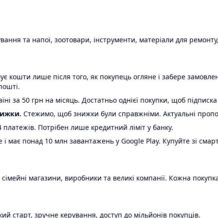
ання та напої, зоотовари, інструменти, матеріали для ремонту,
є кошти лише після того, як покупець огляне і забере замовл
пошті.
ні за 50 грн на місяць. Достатньо однієї покупки, щоб підписка
нижки.
Стежимо, щоб знижки були справжніми. Актуальні пропози
24 платежів. Потрібен лише кредитний ліміт у банку.
e і має понад 10 млн завантажень у Google Play. Купуйте зі смар
 сімейні магазини, виробники та великі компанії. Кожна покупка
ий старт, зручне керування, доступ до мільйонів покупців.