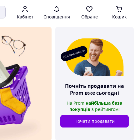
Кабінет
Сповіщення
Обране
Кошик
О! Є замовлення
Почніть продавати на
Prom
вже сьогодні
На
Prom
найбільша база
покупців
з рейтингом
!
Почати продавати