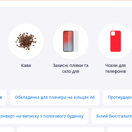
Кава
Захисні плівки та
Чохли для
скло для
телефонів
портативних
пристроїв
в
Обкладинка для планера на кільцях А6
Протиударн
нверт на виписку з пологового будинку
Білий бюстгальт