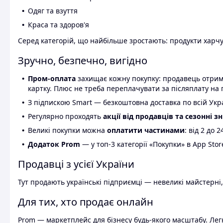
Одяг та взуття
Краса та здоров'я
Серед категорій, що найбільше зростають: продукти харчув
Зручно, безпечно, вигідно
Пром-оплата
захищає кожну покупку: продавець отриму
картку. Плюс не треба переплачувати за післяплату на 
З підпискою Smart — безкоштовна доставка по всій Украї
Регулярно проходять
акції від продавців та сезонні з
Великі покупки можна
оплатити частинами
: від 2 до 
Додаток Prom
— у топ-3 категорії «Покупки» в App Stor
Продавці з усієї України
Тут продають українські підприємці — невеликі майстерні,
Для тих, хто продає онлайн
Prom — маркетплейс для бізнесу будь-якого масштабу. Легк