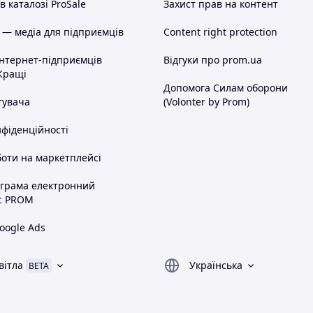
 каталозі ProSale
Захист прав на контент
 — медіа для підприємців
Content right protection
інтернет-підприємців
Відгуки про prom.ua
Кращі
Допомога Силам оборони
тувача
(Volonter by Prom)
нфіденційності
оти на маркетплейсі
ограма електронний
с PROM
oogle Ads
вітла
Українська
BETA