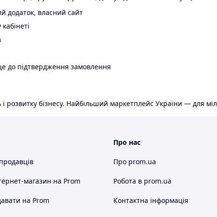
й додаток, власний сайт
 кабінеті
в
ще до підтвердження замовлення
 і розвитку бізнесу. Найбільший маркетплейс України — для міл
Про нас
 продавців
Про prom.ua
тернет-магазин
на Prom
Робота в prom.ua
авати на Prom
Контактна інформація