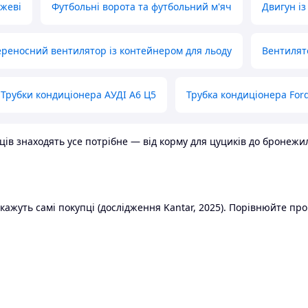
ожеві
Футбольні ворота та футбольний м'яч
Двигун із
реносний вентилятор із контейнером для льоду
Вентилят
Трубки кондиціонера АУДІ А6 Ц5
Трубка кондиціонера Ford
в знаходять усе потрібне — від корму для цуциків до бронежилет
ажуть самі покупці (дослідження Kantar, 2025). Порівнюйте пропо