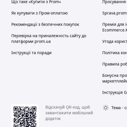
Що таке «Купити з Prom»
Просування в
Як купувати з Пром-оплатою
Sprava.prom
Рекомендації з безпечних покупок
Премія для 
Ecommerce.
Перевірка на приналежність сайту до
платформи prom.ua
Угода корис
Інструкції та поради
Політика ко
Правила роб
Бонусна пр
маркетплей
Інструкція G
Відскануй QR-код, щоб
Тема
-
с
завантажити мобільний
додаток