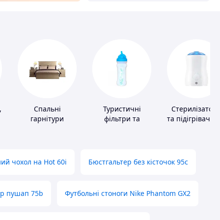
,
Спальні
Туристичні
Стерилізатор
гарнітури
фільтри та
та підігрівачі д
пігулки для
дитячого
питної води
харчування
ий чохол на Hot 60i
Бюстгальтер без кісточок 95с
ер пушап 75b
Футбольні стоноги Nike Phantom GX2