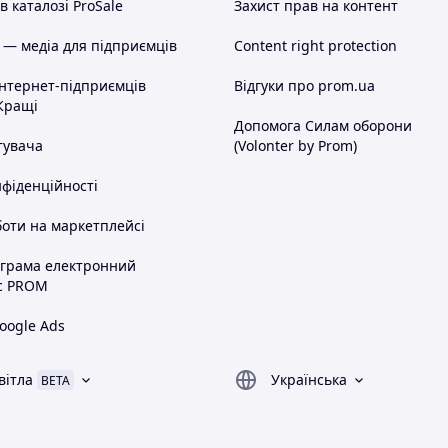
 каталозі ProSale
Захист прав на контент
 — медіа для підприємців
Content right protection
інтернет-підприємців
Відгуки про prom.ua
Кращі
Допомога Силам оборони
тувача
(Volonter by Prom)
нфіденційності
оти на маркетплейсі
ограма електронний
с PROM
oogle Ads
вітла
Українська
BETA