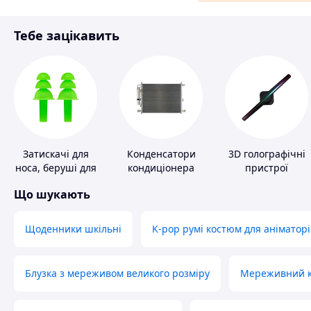
Матеріали для ремонту
Тебе зацікавить
Спорт і відпочинок
Затискачі для
Конденсатори
3D голографічні
носа, беруші для
кондиціонера
пристрої
плавання
Що шукають
Щоденники шкільні
K-pop румі костюм для аніматорі
Блузка з мереживом великого розміру
Мереживний ко