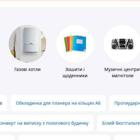
Газові котли
Зошити і
Музичні центри
щоденники
магнітоли
в
Обкладинка для планера на кільцях А6
Протиударн
нверт на виписку з пологового будинку
Білий бюстгальт