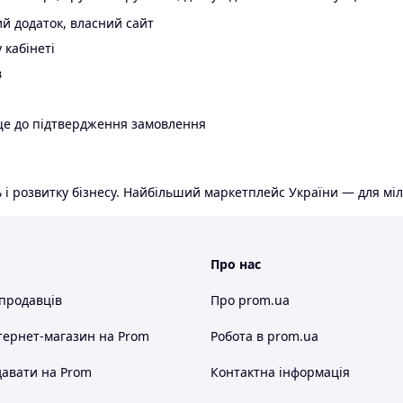
й додаток, власний сайт
 кабінеті
в
ще до підтвердження замовлення
 і розвитку бізнесу. Найбільший маркетплейс України — для міл
Про нас
 продавців
Про prom.ua
тернет-магазин
на Prom
Робота в prom.ua
авати на Prom
Контактна інформація