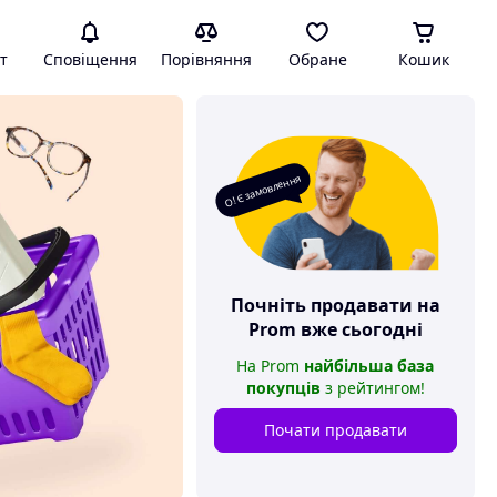
т
Сповіщення
Порівняння
Обране
Кошик
О! Є замовлення
Почніть продавати на
Prom
вже сьогодні
На
Prom
найбільша база
покупців
з рейтингом
!
Почати продавати