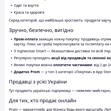
Одяг та взуття
Краса та здоров'я
Серед категорій, що найбільше зростають: продукти харчув
Зручно, безпечно, вигідно
Пром-оплата
захищає кожну покупку: продавець отриму
картку. Плюс не треба переплачувати за післяплату на 
З підпискою Smart — безкоштовна доставка по всій Украї
Регулярно проходять
акції від продавців та сезонні з
Великі покупки можна
оплатити частинами
: від 2 до 
Додаток Prom
— у топ-3 категорії «Покупки» в App Stor
Продавці з усієї України
Тут продають українські підприємці — невеликі майстерні,
Для тих, хто продає онлайн
Prom — маркетплейс для бізнесу будь-якого масштабу. Легк