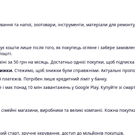
ання та напої, зоотовари, інструменти, матеріали для ремонту,
є кошти лише після того, як покупець огляне і забере замовл
пошті.
ні за 50 грн на місяць. Достатньо однієї покупки, щоб підписка
нижки.
Стежимо, щоб знижки були справжніми. Актуальні пропози
24 платежів. Потрібен лише кредитний ліміт у банку.
e і має понад 10 млн завантажень у Google Play. Купуйте зі смар
 сімейні магазини, виробники та великі компанії. Кожна покупка
ий старт, зручне керування, доступ до мільйонів покупців.