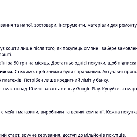
ання та напої, зоотовари, інструменти, матеріали для ремонту,
є кошти лише після того, як покупець огляне і забере замовл
пошті.
ні за 50 грн на місяць. Достатньо однієї покупки, щоб підписка
нижки.
Стежимо, щоб знижки були справжніми. Актуальні пропози
24 платежів. Потрібен лише кредитний ліміт у банку.
e і має понад 10 млн завантажень у Google Play. Купуйте зі смар
 сімейні магазини, виробники та великі компанії. Кожна покупка
ий старт, зручне керування, доступ до мільйонів покупців.