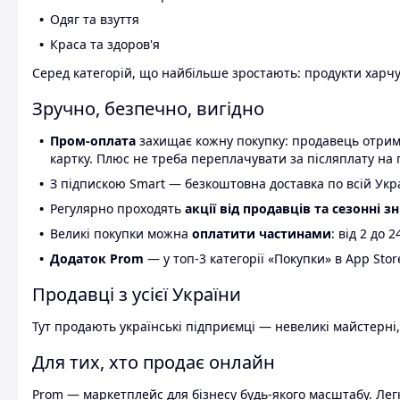
Одяг та взуття
Краса та здоров'я
Серед категорій, що найбільше зростають: продукти харчув
Зручно, безпечно, вигідно
Пром-оплата
захищає кожну покупку: продавець отриму
картку. Плюс не треба переплачувати за післяплату на 
З підпискою Smart — безкоштовна доставка по всій Украї
Регулярно проходять
акції від продавців та сезонні з
Великі покупки можна
оплатити частинами
: від 2 до 
Додаток Prom
— у топ-3 категорії «Покупки» в App Stor
Продавці з усієї України
Тут продають українські підприємці — невеликі майстерні,
Для тих, хто продає онлайн
Prom — маркетплейс для бізнесу будь-якого масштабу. Легк