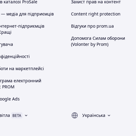
 каталозі ProSale
Захист прав на контент
 — медіа для підприємців
Content right protection
інтернет-підприємців
Відгуки про prom.ua
Кращі
Допомога Силам оборони
тувача
(Volonter by Prom)
нфіденційності
оти на маркетплейсі
ограма електронний
с PROM
oogle Ads
вітла
Українська
BETA