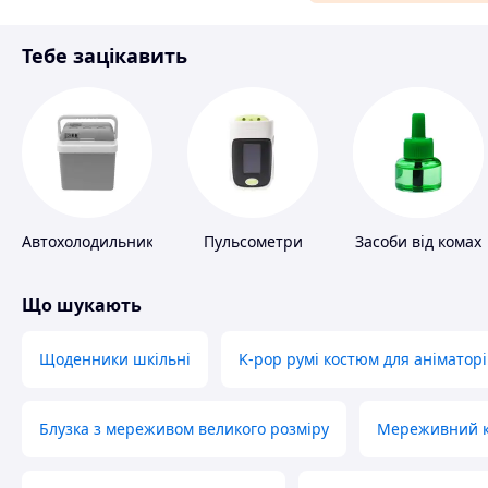
Матеріали для ремонту
Тебе зацікавить
Спорт і відпочинок
Автохолодильники
Пульсометри
Засоби від комах
Що шукають
Щоденники шкільні
K-pop румі костюм для аніматорі
Блузка з мереживом великого розміру
Мереживний ко