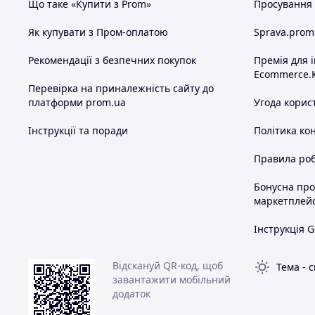
Що таке «Купити з Prom»
Просування в
Як купувати з Пром-оплатою
Sprava.prom
Рекомендації з безпечних покупок
Премія для 
Ecommerce.
Перевірка на приналежність сайту до
платформи prom.ua
Угода корис
Інструкції та поради
Політика ко
Правила роб
Бонусна пр
маркетплей
Інструкція G
Відскануй QR-код, щоб
Тема
-
с
завантажити мобільний
додаток