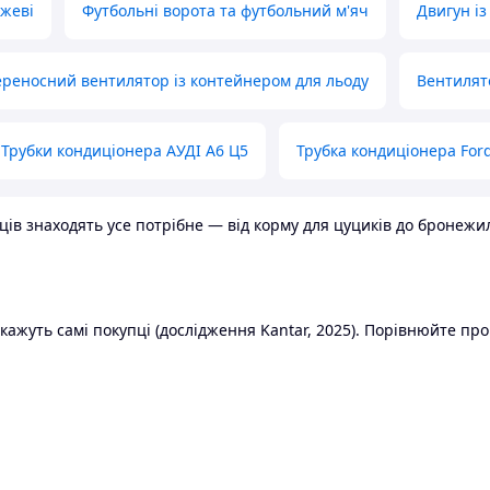
ожеві
Футбольні ворота та футбольний м'яч
Двигун із
реносний вентилятор із контейнером для льоду
Вентилят
Трубки кондиціонера АУДІ А6 Ц5
Трубка кондиціонера Ford
в знаходять усе потрібне — від корму для цуциків до бронежилет
ажуть самі покупці (дослідження Kantar, 2025). Порівнюйте пропо