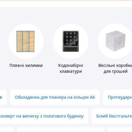
Пляжні килимки
Кодонабірні
Весільні коробк
клавіатури
для грошей
в
Обкладинка для планера на кільцях А6
Протиударн
нверт на виписку з пологового будинку
Білий бюстгальт