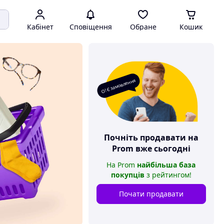
Кабінет
Сповіщення
Обране
Кошик
О! Є замовлення
Почніть продавати на
Prom
вже сьогодні
На
Prom
найбільша база
покупців
з рейтингом
!
Почати продавати