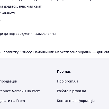
й додаток, власний сайт
 кабінеті
в
ще до підтвердження замовлення
 і розвитку бізнесу. Найбільший маркетплейс України — для міл
Про нас
 продавців
Про prom.ua
тернет-магазин
на Prom
Робота в prom.ua
авати на Prom
Контактна інформація