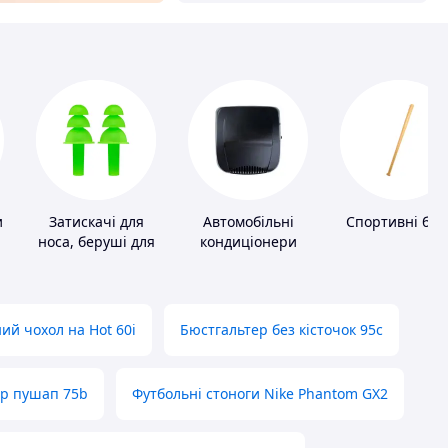
и
Затискачі для
Автомобільні
Спортивні бит
носа, беруші для
кондиціонери
плавання
ий чохол на Hot 60i
Бюстгальтер без кісточок 95с
ер пушап 75b
Футбольні стоноги Nike Phantom GX2