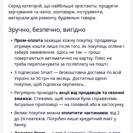
Серед категорій, що найбільше зростають: продукти
харчування та напої, зоотовари, інструменти,
матеріали для ремонту, будівельні товари.
Зручно, безпечно, вигідно
Пром-оплата
захищає кожну покупку: продавець
отримує кошти лише після того, як покупець огляне і
забере замовлення. Щось не так — гроші
повертаються автоматично на картку. Плюс не
треба переплачувати за післяплату на пошті.
З підпискою Smart — безкоштовна доставка по всій
Україні за 50 грн на місяць. Достатньо однієї
покупки, щоб підписка окупилась.
Регулярно проходять
акції від продавців та сезонні
знижки.
Стежимо, щоб знижки були справжніми.
Актуальні пропозиції — на головній або в застосунку.
Великі покупки можна
оплатити частинами
: від 2
до 24 платежів. Потрібен лише кредитний ліміт у
банку.
Додаток Prom
— у топ-3 категорії «Покупки» в App