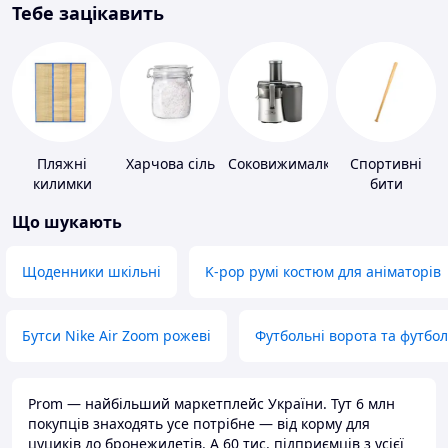
Тебе зацікавить
Пляжні
Харчова сіль
Соковижималки
Спортивні
килимки
бити
Що шукають
Щоденники шкільні
K-pop румі костюм для аніматорів
Бутси Nike Air Zoom рожеві
Футбольні ворота та футбо
Prom — найбільший маркетплейс України. Тут 6 млн
покупців знаходять усе потрібне — від корму для
цуциків до бронежилетів. А 60 тис. підприємців з усієї