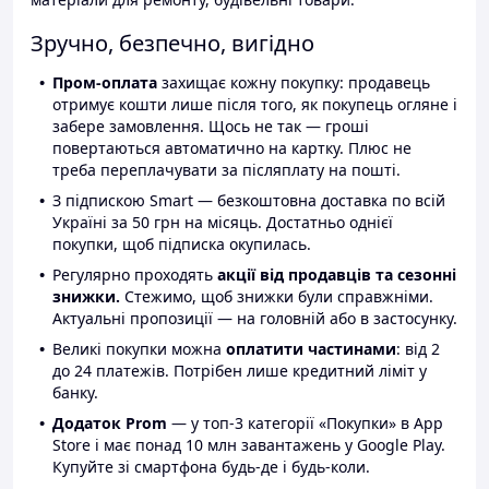
Зручно, безпечно, вигідно
Пром-оплата
захищає кожну покупку: продавець
отримує кошти лише після того, як покупець огляне і
забере замовлення. Щось не так — гроші
повертаються автоматично на картку. Плюс не
треба переплачувати за післяплату на пошті.
З підпискою Smart — безкоштовна доставка по всій
Україні за 50 грн на місяць. Достатньо однієї
покупки, щоб підписка окупилась.
Регулярно проходять
акції від продавців та сезонні
знижки.
Стежимо, щоб знижки були справжніми.
Актуальні пропозиції — на головній або в застосунку.
Великі покупки можна
оплатити частинами
: від 2
до 24 платежів. Потрібен лише кредитний ліміт у
банку.
Додаток Prom
— у топ-3 категорії «Покупки» в App
Store і має понад 10 млн завантажень у Google Play.
Купуйте зі смартфона будь-де і будь-коли.