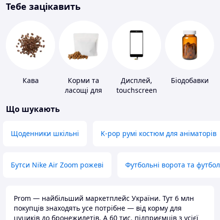
Тебе зацікавить
Кава
Корми та
Дисплей,
Біодобавки
ласощі для
touchscreen
домашніх
для телефонів
Що шукають
тварин і
птахів
Щоденники шкільні
K-pop румі костюм для аніматорів
Бутси Nike Air Zoom рожеві
Футбольні ворота та футбо
Prom — найбільший маркетплейс України. Тут 6 млн
покупців знаходять усе потрібне — від корму для
цуциків до бронежилетів. А 60 тис. підприємців з усієї