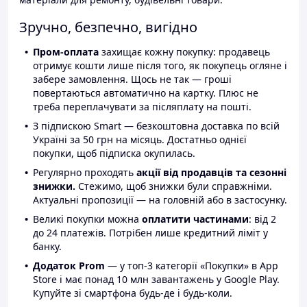
Зручно, безпечно, вигідно
Пром-оплата
захищає кожну покупку: продавець
отримує кошти лише після того, як покупець огляне і
забере замовлення. Щось не так — гроші
повертаються автоматично на картку. Плюс не
треба переплачувати за післяплату на пошті.
З підпискою Smart — безкоштовна доставка по всій
Україні за 50 грн на місяць. Достатньо однієї
покупки, щоб підписка окупилась.
Регулярно проходять
акції від продавців та сезонні
знижки.
Стежимо, щоб знижки були справжніми.
Актуальні пропозиції — на головній або в застосунку.
Великі покупки можна
оплатити частинами
: від 2
до 24 платежів. Потрібен лише кредитний ліміт у
банку.
Додаток Prom
— у топ-3 категорії «Покупки» в App
Store і має понад 10 млн завантажень у Google Play.
Купуйте зі смартфона будь-де і будь-коли.