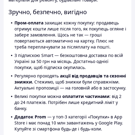
Зручно, безпечно, вигідно
Пром-оплата
захищає кожну покупку: продавець
отримує кошти лише після того, як покупець огляне і
забере замовлення. Щось не так — гроші
повертаються автоматично на картку. Плюс не
треба переплачувати за післяплату на пошті.
З підпискою Smart — безкоштовна доставка по всій
Україні за 50 грн на місяць. Достатньо однієї
покупки, щоб підписка окупилась.
Регулярно проходять
акції від продавців та сезонні
знижки.
Стежимо, щоб знижки були справжніми.
Актуальні пропозиції — на головній або в застосунку.
Великі покупки можна
оплатити частинами
: від 2
до 24 платежів. Потрібен лише кредитний ліміт у
банку.
Додаток Prom
— у топ-3 категорії «Покупки» в App
Store і має понад 10 млн завантажень у Google Play.
Купуйте зі смартфона будь-де і будь-коли.