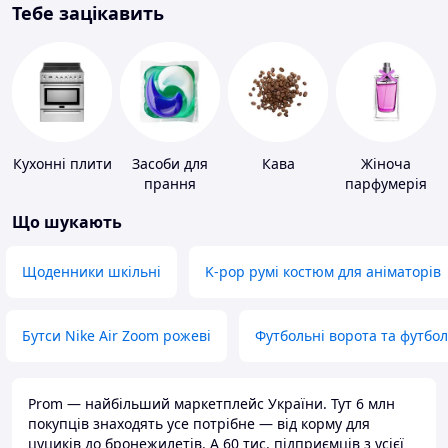
Тебе зацікавить
Кухонні плити
Засоби для
Кава
Жіноча
прання
парфумерія
Що шукають
Щоденники шкільні
K-pop румі костюм для аніматорів
Бутси Nike Air Zoom рожеві
Футбольні ворота та футбо
Prom — найбільший маркетплейс України. Тут 6 млн
покупців знаходять усе потрібне — від корму для
цуциків до бронежилетів. А 60 тис. підприємців з усієї