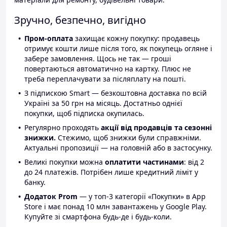
Зручно, безпечно, вигідно
Пром-оплата
захищає кожну покупку: продавець
отримує кошти лише після того, як покупець огляне і
забере замовлення. Щось не так — гроші
повертаються автоматично на картку. Плюс не
треба переплачувати за післяплату на пошті.
З підпискою Smart — безкоштовна доставка по всій
Україні за 50 грн на місяць. Достатньо однієї
покупки, щоб підписка окупилась.
Регулярно проходять
акції від продавців та сезонні
знижки.
Стежимо, щоб знижки були справжніми.
Актуальні пропозиції — на головній або в застосунку.
Великі покупки можна
оплатити частинами
: від 2
до 24 платежів. Потрібен лише кредитний ліміт у
банку.
Додаток Prom
— у топ-3 категорії «Покупки» в App
Store і має понад 10 млн завантажень у Google Play.
Купуйте зі смартфона будь-де і будь-коли.