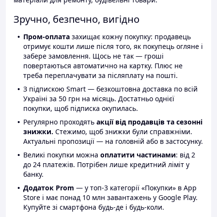
Зручно, безпечно, вигідно
Пром-оплата
захищає кожну покупку: продавець
отримує кошти лише після того, як покупець огляне і
забере замовлення. Щось не так — гроші
повертаються автоматично на картку. Плюс не
треба переплачувати за післяплату на пошті.
З підпискою Smart — безкоштовна доставка по всій
Україні за 50 грн на місяць. Достатньо однієї
покупки, щоб підписка окупилась.
Регулярно проходять
акції від продавців та сезонні
знижки.
Стежимо, щоб знижки були справжніми.
Актуальні пропозиції — на головній або в застосунку.
Великі покупки можна
оплатити частинами
: від 2
до 24 платежів. Потрібен лише кредитний ліміт у
банку.
Додаток Prom
— у топ-3 категорії «Покупки» в App
Store і має понад 10 млн завантажень у Google Play.
Купуйте зі смартфона будь-де і будь-коли.