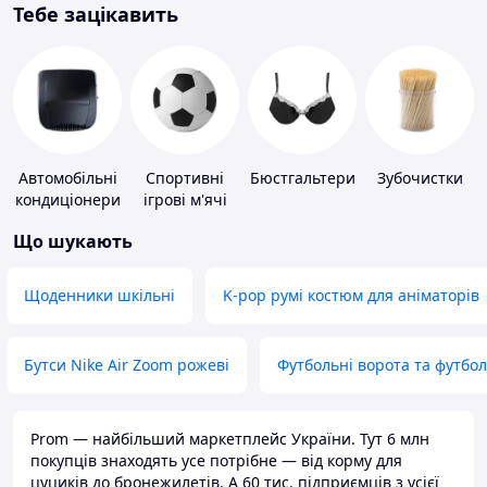
Тебе зацікавить
Автомобільні
Спортивні
Бюстгальтери
Зубочистки
кондиціонери
ігрові м'ячі
Що шукають
Щоденники шкільні
K-pop румі костюм для аніматорів
Бутси Nike Air Zoom рожеві
Футбольні ворота та футбо
Prom — найбільший маркетплейс України. Тут 6 млн
покупців знаходять усе потрібне — від корму для
цуциків до бронежилетів. А 60 тис. підприємців з усієї