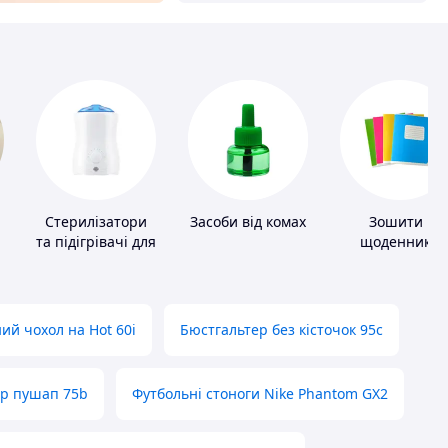
Стерилізатори
Засоби від комах
Зошити і
та підігрівачі для
щоденники
дитячого
харчування
ий чохол на Hot 60i
Бюстгальтер без кісточок 95с
ер пушап 75b
Футбольні стоноги Nike Phantom GX2