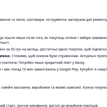
ання та напої, зоотовари, інструменти, матеріали для ремонту,
є кошти лише після того, як покупець огляне і забере замовл
пошті.
ні за 50 грн на місяць. Достатньо однієї покупки, щоб підписка
нижки.
Стежимо, щоб знижки були справжніми. Актуальні пропози
24 платежів. Потрібен лише кредитний ліміт у банку.
e і має понад 10 млн завантажень у Google Play. Купуйте зі смар
 сімейні магазини, виробники та великі компанії. Кожна покупка
ий старт, зручне керування, доступ до мільйонів покупців.