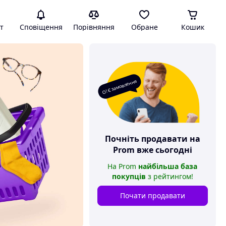
т
Сповіщення
Порівняння
Обране
Кошик
О! Є замовлення
Почніть продавати на
Prom
вже сьогодні
На
Prom
найбільша база
покупців
з рейтингом
!
Почати продавати