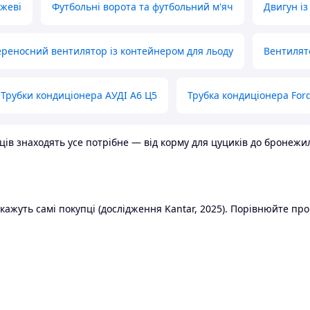
ожеві
Футбольні ворота та футбольний м'яч
Двигун із
реносний вентилятор із контейнером для льоду
Вентилят
Трубки кондиціонера АУДІ А6 Ц5
Трубка кондиціонера Ford
в знаходять усе потрібне — від корму для цуциків до бронежилет
ажуть самі покупці (дослідження Kantar, 2025). Порівнюйте пропо