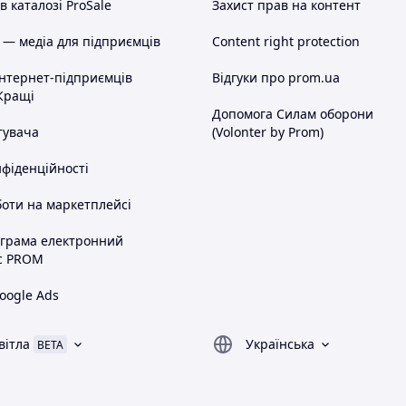
 каталозі ProSale
Захист прав на контент
 — медіа для підприємців
Content right protection
інтернет-підприємців
Відгуки про prom.ua
Кращі
Допомога Силам оборони
тувача
(Volonter by Prom)
нфіденційності
оти на маркетплейсі
ограма електронний
с PROM
oogle Ads
вітла
Українська
BETA