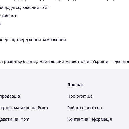
й додаток, власний сайт
 кабінеті
в
ще до підтвердження замовлення
 і розвитку бізнесу. Найбільший маркетплейс України — для міл
Про нас
 продавців
Про prom.ua
тернет-магазин
на Prom
Робота в prom.ua
авати на Prom
Контактна інформація