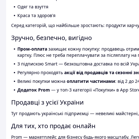
Одяг та взуття
Краса та здоров'я
Серед категорій, що найбільше зростають: продукти харчув
Зручно, безпечно, вигідно
Пром-оплата
захищає кожну покупку: продавець отриму
картку. Плюс не треба переплачувати за післяплату на 
З підпискою Smart — безкоштовна доставка по всій Украї
Регулярно проходять
акції від продавців та сезонні з
Великі покупки можна
оплатити частинами
: від 2 до 
Додаток Prom
— у топ-3 категорії «Покупки» в App Stor
Продавці з усієї України
Тут продають українські підприємці — невеликі майстерні,
Для тих, хто продає онлайн
Prom — маркетплейс для бізнесу будь-якого масштабу. Легк