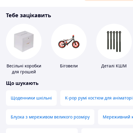
Матеріали для ремонту
Тебе зацікавить
Спорт і відпочинок
Весільні коробки
Біговели
Деталі КШМ
для грошей
Що шукають
Щоденники шкільні
K-pop румі костюм для аніматорі
Блузка з мереживом великого розміру
Мереживний ко