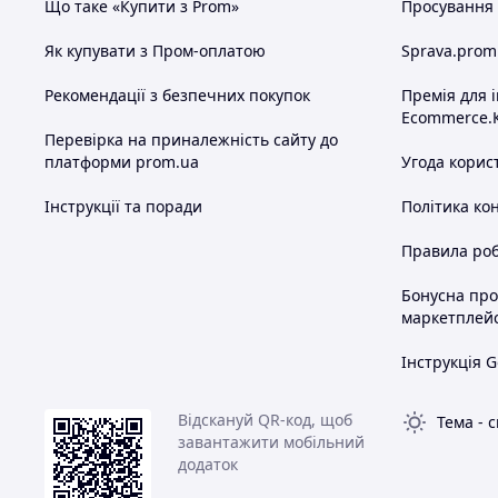
Що таке «Купити з Prom»
Просування в
Як купувати з Пром-оплатою
Sprava.prom
Рекомендації з безпечних покупок
Премія для 
Ecommerce.
Перевірка на приналежність сайту до
платформи prom.ua
Угода корис
Інструкції та поради
Політика ко
Правила роб
Бонусна пр
маркетплей
Інструкція G
Відскануй QR-код, щоб
Тема
-
с
завантажити мобільний
додаток