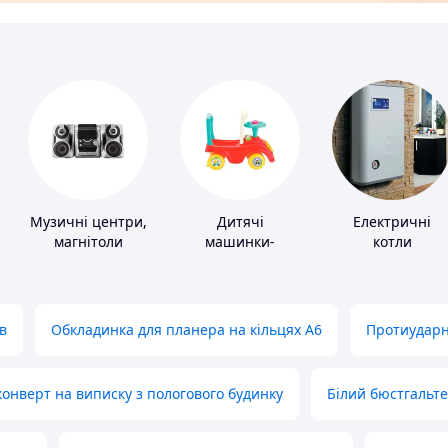
Музичні центри,
Дитячі
Електричні
магнітоли
машинки-
котли
каталки
в
Обкладинка для планера на кільцях А6
Протиударн
нверт на виписку з пологового будинку
Білий бюстгальт