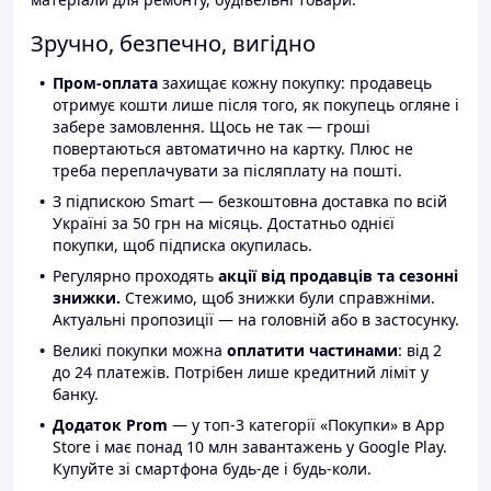
Зручно, безпечно, вигідно
Пром-оплата
захищає кожну покупку: продавець
отримує кошти лише після того, як покупець огляне і
забере замовлення. Щось не так — гроші
повертаються автоматично на картку. Плюс не
треба переплачувати за післяплату на пошті.
З підпискою Smart — безкоштовна доставка по всій
Україні за 50 грн на місяць. Достатньо однієї
покупки, щоб підписка окупилась.
Регулярно проходять
акції від продавців та сезонні
знижки.
Стежимо, щоб знижки були справжніми.
Актуальні пропозиції — на головній або в застосунку.
Великі покупки можна
оплатити частинами
: від 2
до 24 платежів. Потрібен лише кредитний ліміт у
банку.
Додаток Prom
— у топ-3 категорії «Покупки» в App
Store і має понад 10 млн завантажень у Google Play.
Купуйте зі смартфона будь-де і будь-коли.