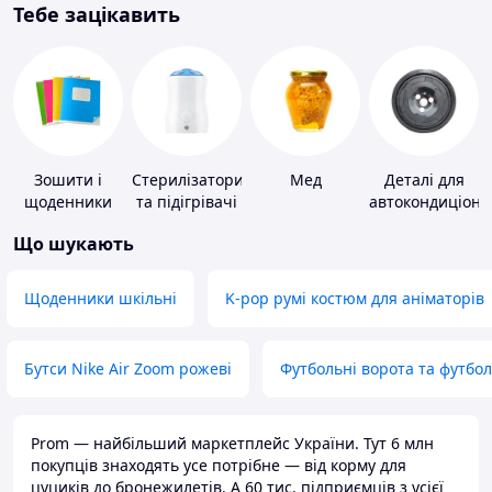
Тебе зацікавить
Зошити і
Стерилізатори
Мед
Деталі для
щоденники
та підігрівачі
автокондиціоне
для дитячого
Що шукають
харчування
Щоденники шкільні
K-pop румі костюм для аніматорів
Бутси Nike Air Zoom рожеві
Футбольні ворота та футбо
Prom — найбільший маркетплейс України. Тут 6 млн
покупців знаходять усе потрібне — від корму для
цуциків до бронежилетів. А 60 тис. підприємців з усієї