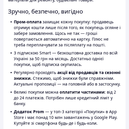
Зручно, безпечно, вигідно
Пром-оплата
захищає кожну покупку: продавець
отримує кошти лише після того, як покупець огляне і
забере замовлення. Щось не так — гроші
повертаються автоматично на картку. Плюс не
треба переплачувати за післяплату на пошті.
З підпискою Smart — безкоштовна доставка по всій
Україні за 50 грн на місяць. Достатньо однієї
покупки, щоб підписка окупилась.
Регулярно проходять
акції від продавців та сезонні
знижки.
Стежимо, щоб знижки були справжніми.
Актуальні пропозиції — на головній або в застосунку.
Великі покупки можна
оплатити частинами
: від 2
до 24 платежів. Потрібен лише кредитний ліміт у
банку.
Додаток Prom
— у топ-3 категорії «Покупки» в App
Store і має понад 10 млн завантажень у Google Play.
Купуйте зі смартфона будь-де і будь-коли.