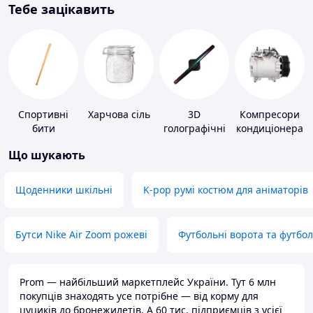
Тебе зацікавить
Спортивні
Харчова сіль
3D
Компресори
бити
голографічні
кондиціонера
пристрої
Що шукають
Щоденники шкільні
K-pop румі костюм для аніматорів
Бутси Nike Air Zoom рожеві
Футбольні ворота та футбо
Prom — найбільший маркетплейс України. Тут 6 млн
покупців знаходять усе потрібне — від корму для
цуциків до бронежилетів. А 60 тис. підприємців з усієї