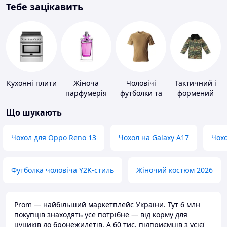
Тебе зацікавить
Кухонні плити
Жіноча
Чоловічі
Тактичний і
парфумерія
футболки та
формений
майки
одяг
Що шукають
Чохол для Oppo Reno 13
Чохол на Galaxy A17
Чохо
Футболка чоловіча Y2K-стиль
Жіночий костюм 2026
Prom — найбільший маркетплейс України. Тут 6 млн
покупців знаходять усе потрібне — від корму для
цуциків до бронежилетів. А 60 тис. підприємців з усієї