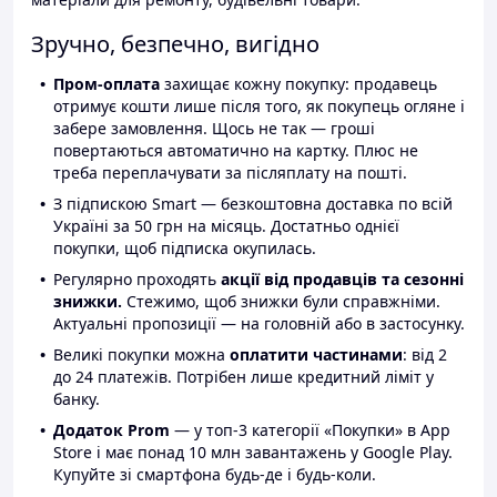
Зручно, безпечно, вигідно
Пром-оплата
захищає кожну покупку: продавець
отримує кошти лише після того, як покупець огляне і
забере замовлення. Щось не так — гроші
повертаються автоматично на картку. Плюс не
треба переплачувати за післяплату на пошті.
З підпискою Smart — безкоштовна доставка по всій
Україні за 50 грн на місяць. Достатньо однієї
покупки, щоб підписка окупилась.
Регулярно проходять
акції від продавців та сезонні
знижки.
Стежимо, щоб знижки були справжніми.
Актуальні пропозиції — на головній або в застосунку.
Великі покупки можна
оплатити частинами
: від 2
до 24 платежів. Потрібен лише кредитний ліміт у
банку.
Додаток Prom
— у топ-3 категорії «Покупки» в App
Store і має понад 10 млн завантажень у Google Play.
Купуйте зі смартфона будь-де і будь-коли.