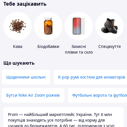
Тебе зацікавить
Кава
Біодобавки
Захисні
Спецвзуття
плівки та скло
для
Що шукають
портативних
пристроїв
Щоденники шкільні
K-pop румі костюм для аніматорів
Бутси Nike Air Zoom рожеві
Футбольні ворота та футбо
Prom — найбільший маркетплейс України. Тут 6 млн
покупців знаходять усе потрібне — від корму для
цуциків до бронежилетів. А 60 тис. підприємців з усієї