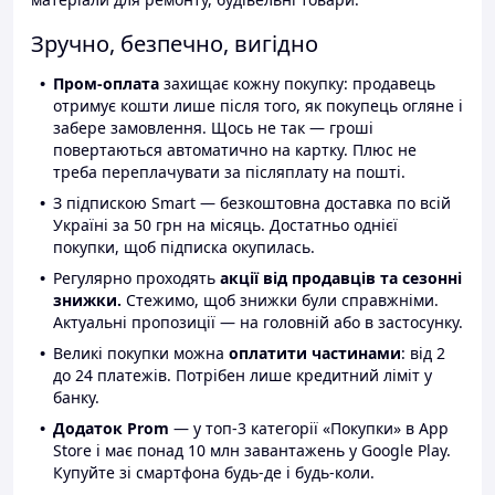
Зручно, безпечно, вигідно
Пром-оплата
захищає кожну покупку: продавець
отримує кошти лише після того, як покупець огляне і
забере замовлення. Щось не так — гроші
повертаються автоматично на картку. Плюс не
треба переплачувати за післяплату на пошті.
З підпискою Smart — безкоштовна доставка по всій
Україні за 50 грн на місяць. Достатньо однієї
покупки, щоб підписка окупилась.
Регулярно проходять
акції від продавців та сезонні
знижки.
Стежимо, щоб знижки були справжніми.
Актуальні пропозиції — на головній або в застосунку.
Великі покупки можна
оплатити частинами
: від 2
до 24 платежів. Потрібен лише кредитний ліміт у
банку.
Додаток Prom
— у топ-3 категорії «Покупки» в App
Store і має понад 10 млн завантажень у Google Play.
Купуйте зі смартфона будь-де і будь-коли.