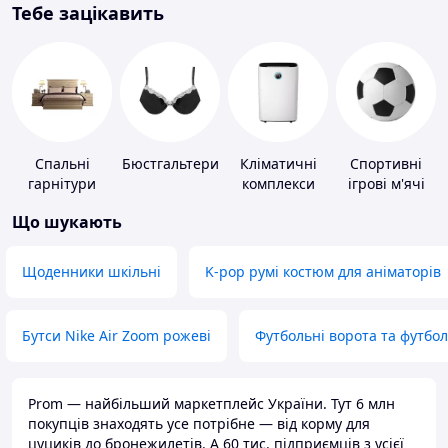
Тебе зацікавить
Спальні
Бюстгальтери
Кліматичні
Спортивні
гарнітури
комплекси
ігрові м'ячі
Що шукають
Щоденники шкільні
K-pop румі костюм для аніматорів
Бутси Nike Air Zoom рожеві
Футбольні ворота та футбо
Prom — найбільший маркетплейс України. Тут 6 млн
покупців знаходять усе потрібне — від корму для
цуциків до бронежилетів. А 60 тис. підприємців з усієї