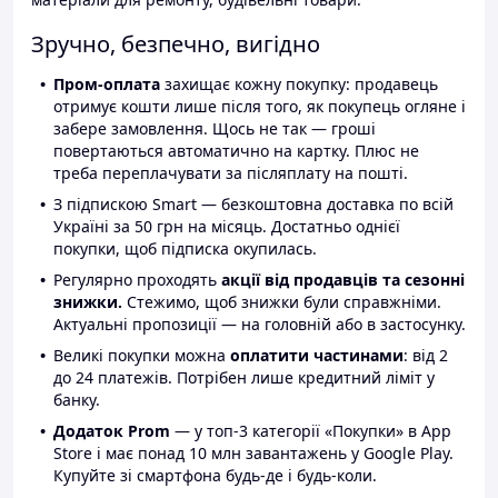
Зручно, безпечно, вигідно
Пром-оплата
захищає кожну покупку: продавець
отримує кошти лише після того, як покупець огляне і
забере замовлення. Щось не так — гроші
повертаються автоматично на картку. Плюс не
треба переплачувати за післяплату на пошті.
З підпискою Smart — безкоштовна доставка по всій
Україні за 50 грн на місяць. Достатньо однієї
покупки, щоб підписка окупилась.
Регулярно проходять
акції від продавців та сезонні
знижки.
Стежимо, щоб знижки були справжніми.
Актуальні пропозиції — на головній або в застосунку.
Великі покупки можна
оплатити частинами
: від 2
до 24 платежів. Потрібен лише кредитний ліміт у
банку.
Додаток Prom
— у топ-3 категорії «Покупки» в App
Store і має понад 10 млн завантажень у Google Play.
Купуйте зі смартфона будь-де і будь-коли.